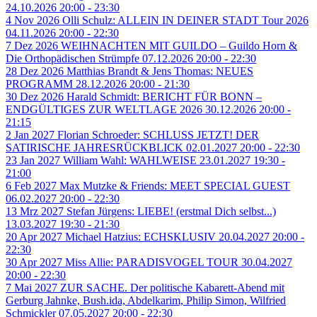
24.10.2026 20:00 - 23:30
4
Nov
2026
Olli Schulz: ALLEIN IN DEINER STADT Tour 2026
04.11.2026 20:00 - 22:30
7
Dez
2026
WEIHNACHTEN MIT GUILDO – Guildo Horn &
Die Orthopädischen Strümpfe
07.12.2026 20:00 - 22:30
28
Dez
2026
Matthias Brandt & Jens Thomas: NEUES
PROGRAMM
28.12.2026 20:00 - 21:30
30
Dez
2026
Harald Schmidt: BERICHT FÜR BONN –
ENDGÜLTIGES ZUR WELTLAGE 2026
30.12.2026 20:00 -
21:15
2
Jan
2027
Florian Schroeder: SCHLUSS JETZT! DER
SATIRISCHE JAHRESRÜCKBLICK
02.01.2027 20:00 - 22:30
23
Jan
2027
William Wahl: WAHLWEISE
23.01.2027 19:30 -
21:00
6
Feb
2027
Max Mutzke & Friends: MEET SPECIAL GUEST
06.02.2027 20:00 - 22:30
13
Mrz
2027
Stefan Jürgens: LIEBE! (erstmal Dich selbst...)
13.03.2027 19:30 - 21:30
20
Apr
2027
Michael Hatzius: ECHSKLUSIV
20.04.2027 20:00 -
22:30
30
Apr
2027
Miss Allie: PARADISVOGEL TOUR
30.04.2027
20:00 - 22:30
7
Mai
2027
ZUR SACHE. Der politische Kabarett-Abend mit
Gerburg Jahnke, Bush.ida, Abdelkarim, Philip Simon, Wilfried
Schmickler
07.05.2027 20:00 - 22:30