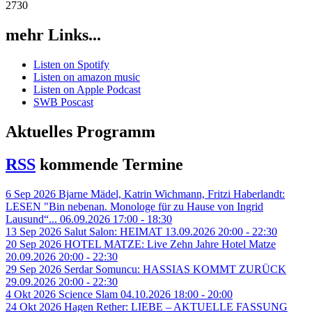
2730
mehr Links...
Listen on Spotify
Listen on amazon music
Listen on Apple Podcast
SWB Poscast
Aktuelles Programm
RSS
kommende Termine
6
Sep
2026
Bjarne Mädel, Katrin Wichmann, Fritzi Haberlandt:
LESEN "Bin nebenan. Monologe für zu Hause von Ingrid
Lausund“...
06.09.2026 17:00 - 18:30
13
Sep
2026
Salut Salon: HEIMAT
13.09.2026 20:00 - 22:30
20
Sep
2026
HOTEL MATZE: Live Zehn Jahre Hotel Matze
20.09.2026 20:00 - 22:30
29
Sep
2026
Serdar Somuncu: HASSIAS KOMMT ZURÜCK
29.09.2026 20:00 - 22:30
4
Okt
2026
Science Slam
04.10.2026 18:00 - 20:00
24
Okt
2026
Hagen Rether: LIEBE – AKTUELLE FASSUNG