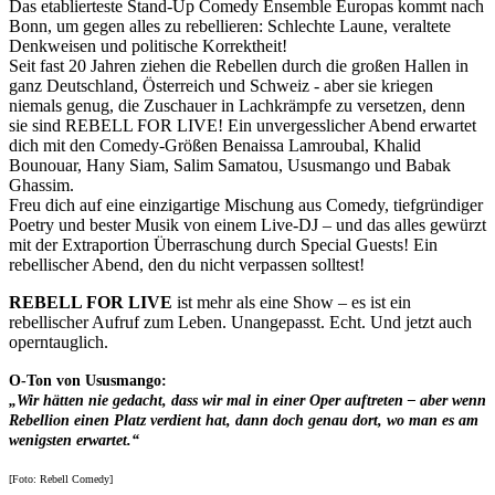
Das etablierteste Stand-Up Comedy Ensemble Europas kommt nach
Bonn, um gegen alles zu rebellieren: Schlechte Laune, veraltete
Denkweisen und politische Korrektheit!
Seit fast 20 Jahren ziehen die Rebellen durch die großen Hallen in
ganz Deutschland, Österreich und Schweiz - aber sie kriegen
niemals genug, die Zuschauer in Lachkrämpfe zu versetzen, denn
sie sind REBELL FOR LIVE! Ein unvergesslicher Abend erwartet
dich mit den Comedy-Größen Benaissa Lamroubal, Khalid
Bounouar, Hany Siam, Salim Samatou, Ususmango und Babak
Ghassim.
Freu dich auf eine einzigartige Mischung aus Comedy, tiefgründiger
Poetry und bester Musik von einem Live-DJ – und das alles gewürzt
mit der Extraportion Überraschung durch Special Guests! Ein
rebellischer Abend, den du nicht verpassen solltest!
REBELL FOR LIVE
ist mehr als eine Show – es ist ein
rebellischer Aufruf zum Leben. Unangepasst. Echt. Und jetzt auch
operntauglich.
O-Ton von Ususmango:
„Wir hätten nie gedacht, dass wir mal in einer Oper auftreten – aber wenn
Rebellion einen Platz verdient hat, dann doch genau dort, wo man es am
wenigsten erwartet.“
[Foto: Rebell Comedy]