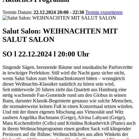
Termin Datum:
22.12.2024 20:00 - 22:30
Termin exportieren
Salut Salon: WEIHNACHTEN MIT
SALUT SALON
SO l 22.12.2024 l 20:00 Uhr
Singende Sägen, brennende Bäume und musikalische Parforceritte
in irrwitziger Perfektion: Still wird die Nacht ganz sicher nicht,
wenn Salut Salon zum Weihnachtskonzert bitten – wenngleich
dieser Weihnachts-Klassiker natürlich zu hören sein wird.
Seit mittlerweile 20 Jahren zieht das Quartett aus Hamburg eine
stetig wachsende Fan-Gemeinde rund um den Globus in seinen
Bann, darunter Klassik-Begeisterte genauso wie solche Menschen,
die normalerweise keinen Fuß in einen Konzertsaal setzen würden.
Und mit der ihnen eigenen Mischung aus Virtuosität und Witz
zaubern Angelika Bachmann (Geige), Alvina Lahyani (Geige),
Mara Kochendörfer (Cello) und Kristiina Rokashevich (Piano) auch
in ihrem Weihnachtsprogramm einen großen Sack voll klingender
Preziosen auf die Bühne: Weihnachtliches aus allen Winkeln der