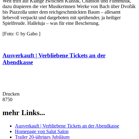
Welt trifft auf Klänge zwischen Klassik, Chanson und Filmmusik,
dazu drapieren die vier Musikerinnen Werke von Bach über Dvořák
bis Piazzolla unter dem reichgeschmückten Baum – allesamt
liebevoll verpackt und dargeboten mit sprühender, ja heiliger
Spielfreude. Halleluja – was für eine Bescherung.
[Foto: © by Gabo ]
Ausverkauft | Verbliebene Tickets an der
Abendkasse
Drucken
8750
mehr Links...
Ausverkauft | Verbliebene Tickets an der Abendkasse
Homepage von Salut Salon
Trailer 20-jähriges Jubiläum