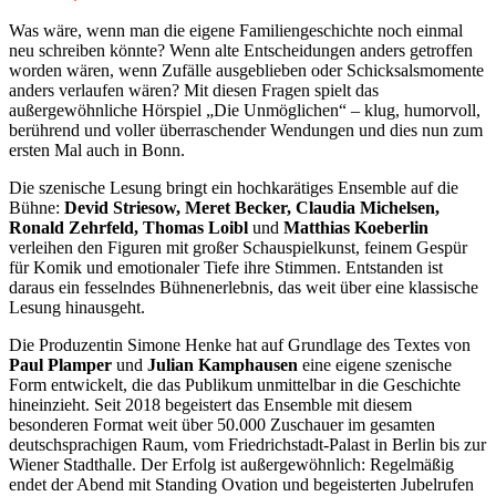
Was wäre, wenn man die eigene Familiengeschichte noch einmal
neu schreiben könnte? Wenn alte Entscheidungen anders getroffen
worden wären, wenn Zufälle ausgeblieben oder Schicksalsmomente
anders verlaufen wären? Mit diesen Fragen spielt das
außergewöhnliche Hörspiel „Die Unmöglichen“ – klug, humorvoll,
berührend und voller überraschender Wendungen und dies nun zum
ersten Mal auch in Bonn.
Die szenische Lesung bringt ein hochkarätiges Ensemble auf die
Bühne:
Devid Striesow, Meret Becker, Claudia Michelsen,
Ronald Zehrfeld, Thomas Loibl
und
Matthias Koeberlin
verleihen den Figuren mit großer Schauspielkunst, feinem Gespür
für Komik und emotionaler Tiefe ihre Stimmen. Entstanden ist
daraus ein fesselndes Bühnenerlebnis, das weit über eine klassische
Lesung hinausgeht.
Die Produzentin Simone Henke hat auf Grundlage des Textes von
Paul Plamper
und
Julian Kamphausen
eine eigene szenische
Form entwickelt, die das Publikum unmittelbar in die Geschichte
hineinzieht. Seit 2018 begeistert das Ensemble mit diesem
besonderen Format weit über 50.000 Zuschauer im gesamten
deutschsprachigen Raum, vom Friedrichstadt-Palast in Berlin bis zur
Wiener Stadthalle. Der Erfolg ist außergewöhnlich: Regelmäßig
endet der Abend mit Standing Ovation und begeisterten Jubelrufen