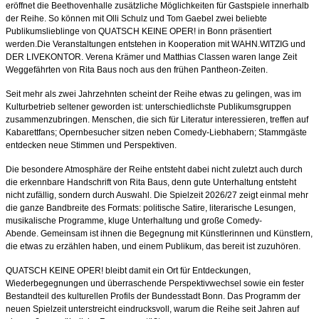
eröffnet die Beethovenhalle zusätzliche Möglichkeiten für Gastspiele innerhalb
der Reihe. So können mit Olli Schulz und Tom Gaebel zwei beliebte
Publikumslieblinge von QUATSCH KEINE OPER! in Bonn präsentiert
werden.Die Veranstaltungen entstehen in Kooperation mit WAHN.WITZIG und
DER LIVEKONTOR. Verena Krämer und Matthias Classen waren lange Zeit
Weggefährten von Rita Baus noch aus den frühen Pantheon-Zeiten.
Seit mehr als zwei Jahrzehnten scheint der Reihe etwas zu gelingen, was im
Kulturbetrieb seltener geworden ist: unterschiedlichste Publikumsgruppen
zusammenzubringen. Menschen, die sich für Literatur interessieren, treffen auf
Kabarettfans; Opernbesucher sitzen neben Comedy-Liebhabern; Stammgäste
entdecken neue Stimmen und Perspektiven.
Die besondere Atmosphäre der Reihe entsteht dabei nicht zuletzt auch durch
die erkennbare Handschrift von Rita Baus, denn gute Unterhaltung entsteht
nicht zufällig, sondern durch Auswahl. Die Spielzeit 2026/27 zeigt einmal mehr
die ganze Bandbreite des Formats: politische Satire, literarische Lesungen,
musikalische Programme, kluge Unterhaltung und große Comedy-
Abende. Gemeinsam ist ihnen die Begegnung mit Künstlerinnen und Künstlern,
die etwas zu erzählen haben, und einem Publikum, das bereit ist zuzuhören.
QUATSCH KEINE OPER! bleibt damit ein Ort für Entdeckungen,
Wiederbegegnungen und überraschende Perspektivwechsel sowie ein fester
Bestandteil des kulturellen Profils der Bundesstadt Bonn. Das Programm der
neuen Spielzeit unterstreicht eindrucksvoll, warum die Reihe seit Jahren auf