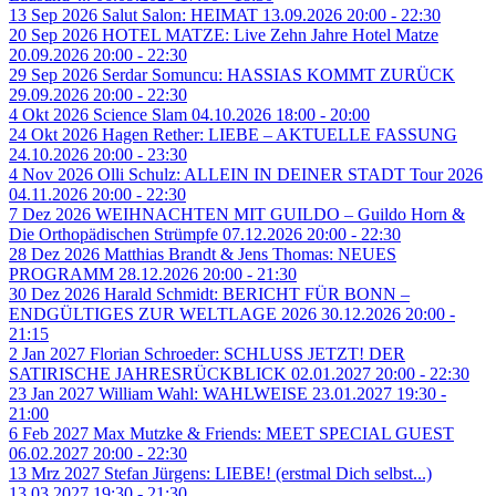
13
Sep
2026
Salut Salon: HEIMAT
13.09.2026 20:00 - 22:30
20
Sep
2026
HOTEL MATZE: Live Zehn Jahre Hotel Matze
20.09.2026 20:00 - 22:30
29
Sep
2026
Serdar Somuncu: HASSIAS KOMMT ZURÜCK
29.09.2026 20:00 - 22:30
4
Okt
2026
Science Slam
04.10.2026 18:00 - 20:00
24
Okt
2026
Hagen Rether: LIEBE – AKTUELLE FASSUNG
24.10.2026 20:00 - 23:30
4
Nov
2026
Olli Schulz: ALLEIN IN DEINER STADT Tour 2026
04.11.2026 20:00 - 22:30
7
Dez
2026
WEIHNACHTEN MIT GUILDO – Guildo Horn &
Die Orthopädischen Strümpfe
07.12.2026 20:00 - 22:30
28
Dez
2026
Matthias Brandt & Jens Thomas: NEUES
PROGRAMM
28.12.2026 20:00 - 21:30
30
Dez
2026
Harald Schmidt: BERICHT FÜR BONN –
ENDGÜLTIGES ZUR WELTLAGE 2026
30.12.2026 20:00 -
21:15
2
Jan
2027
Florian Schroeder: SCHLUSS JETZT! DER
SATIRISCHE JAHRESRÜCKBLICK
02.01.2027 20:00 - 22:30
23
Jan
2027
William Wahl: WAHLWEISE
23.01.2027 19:30 -
21:00
6
Feb
2027
Max Mutzke & Friends: MEET SPECIAL GUEST
06.02.2027 20:00 - 22:30
13
Mrz
2027
Stefan Jürgens: LIEBE! (erstmal Dich selbst...)
13.03.2027 19:30 - 21:30