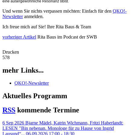
eine außergewöhnliche Resonanz stößt.
Und wenn Sie nichts verpassen möchten: Einfach für den
QKO!-
Newsletter
anmelden.
Ich freue mich auf Sie! Ihre Rita Baus & Team
vorheriger Artikel
Rita Baus im Podcast der SWB
Drucken
578
mehr Links...
QKO!-Newsletter
Aktuelles Programm
RSS
kommende Termine
6
Sep
2026
Bjarne Mädel, Katrin Wichmann, Fritzi Haberlandt:
LESEN "Bin nebenan. Monologe für zu Hause von Ingrid
Lausund“...
06.09.2026 17:00 - 18:30